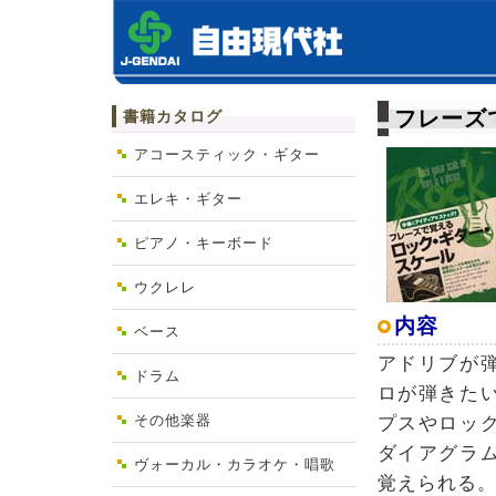
フレーズ
書籍カタログ
アコースティック・ギター
エレキ・ギター
ピアノ・キーボード
ウクレレ
内容
ベース
アドリブが
ドラム
ロが弾きた
その他楽器
プスやロッ
ダイアグラ
ヴォーカル・カラオケ・唱歌
覚えられる