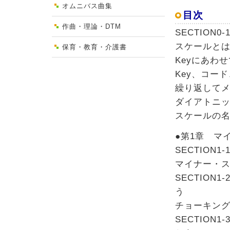
オムニバス曲集
目次
作曲・理論・DTM
SECTION
スケールと
保育・教育・介護書
Keyにあわ
Key、コー
繰り返して
ダイアトニ
スケールの
●第1章 マ
SECTIO
マイナー・
SECTIO
う
チョーキン
SECTIO